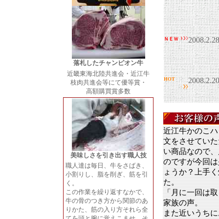
落札したチャンピオン牛
近畿東海北陸共進会・近江牛
枝肉共進会等にて優等賞・
高額購買賞多数
近江牛かのこハ
文をさせていた
い商品なので、
美味しさを引き出す職人技
のですが今回は
職人達は毎日、牛をさばき、
ょうか？上手く
小割りし、脂を削ぎ、筋を引
た。
く。
この作業を繰り返すなかで、
「月に一回は取
牛の骨のつき方から関節のあ
家族の声。
りかた、筋の入り方それら全
また近いうちに
てを頭と腕に覚えこませ、そ