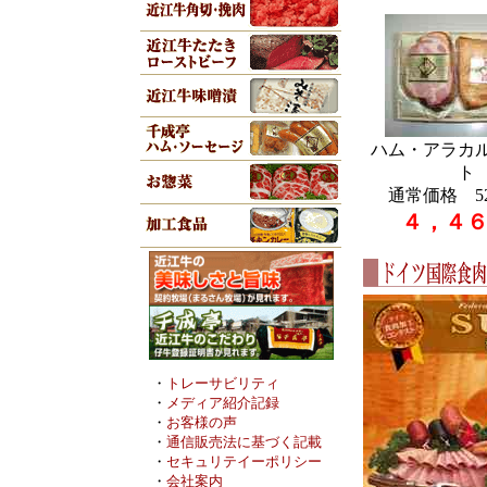
ハム・アラカ
ト
通常価格 5
４，４
・
トレーサビリティ
・
メディア紹介記録
・
お客様の声
・
通信販売法に基づく記載
・
セキュリテイーポリシー
・
会社案内