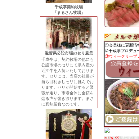
千成亭契約牧場
「まるさん牧場」
①会員様に更新情
②千成亭プロデュ
滋賀県公設市場のセリ風景
③ウィークリープ
千成亭は、契約牧場の他にも
公設市場のセリにて県内産の
近江牛を入荷いたしておりま
す。セリには、当店の社長が
自ら目利きしセリに挑んでお
ります。セリが開始すると緊
張が走り、市場全体に金額を
煽る声が響き渡ります。まさ
に真剣勝負なのです。