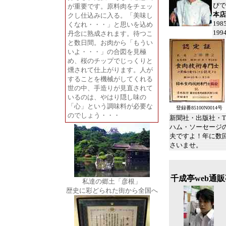
び
が重要です。原料肉をチェッ
本店
クし仕込みに入る。
「美味し
19
くなれ・・・」
と思いを込め
199
丹念に熟成されます。待つこ
と数日間。お肉から
「もうい
いよ・・・」
の合図を見極
め、桜のチップでじっくりと
燻されて仕上がります。人が
することを機械がしてくれる
世の中、手造りが見直されて
いるのは、やはり隠し味の
「心」
という調味料が必要な
登録番85100N0014号
のでしょう・・・
新聞社・出版社・
ハム・ソーセージ
夫ですよ！年に数
さいませ。
千成亭web通
私達の郷土「彦根」
歴史に彩どられた街から全国へ