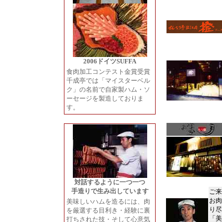
2006ドイツSUFFA
食肉加工コンテスト金賞受賞
千成亭では「マイスターベル
ク」の名前で自家製ハム・ソ
ーセージを製造しておりま
す。
対話するように一つ一つ
手造りで生み出しています
ご来
お肉
美味しいハムを造るには、肉
り尽
を厳選する目利き・経験に裏
「美
打ちされた技・そして心意気