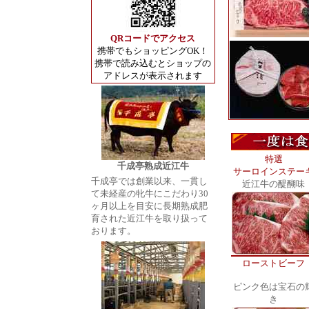
QRコードでアクセス
携帯でもショッピングOK！
携帯で読み込むとショップの
アドレスが表示されます
特選
千成亭熟成近江牛
サーロインステー
千成亭では創業以来、一貫し
近江牛の醍醐味
て未経産の牝牛にこだわり30
ヶ月以上を目安に長期熟成肥
育された近江牛を取り扱って
おります。
ローストビーフ
ピンク色は宝石の
き