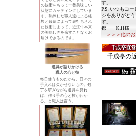
す。
の技術をもって一番美味しい
P.S. いつも
状態にカッティングしていま
ジをありがとう
す。熟練した職人達による経
験と鍛錬によって裏打ちされ
す。
た技術によって、近江牛本来
都 K.H様
の美味しさを余すことなくお
＞＞＞他のお
届けできるのです。
千成亭の
道具が語りかける
職人の心と技
毎日使うものだから、日々の
手入れは欠かせないもの。包
丁を研ぎながら道具を見れ
ば、作り手の心と技がわか
る。と職人は言う。