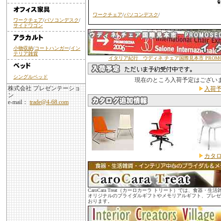
ワークチェア
/
パソコンデスク
/
ワークチェア
/
パソコンデスク
/
サイドワゴン
小物収納
/
コートハンガー
/
イン
テリア雑貨
イタリア紀行 ウディネ チェア国際見本市 PROMOSE
シングルベッド
現在のところ入荷予定はござい
株式会社 プレゼンテーショ
入荷予
ン
e-mail：
trade@4-68.com
カタロ
CaroCara Treat（カーロカーラ トリート）では、食器
オリジナルのブライダルギフトやメモリアルギフト、プレゼ
おります。