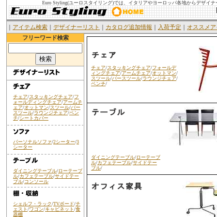
Euro Styling(ユーロスタイリング)では、イタリアやヨーロッパ各地から
｜
アイテム検索
｜
デザイナーリスト
｜
カタログ追加情報
｜
入荷予定
｜
オススメア
フリーワード検索
チェア
/
スタッキングチェア
/
フォールデ
ィングチェア
/
アームチェア
/
オットマン
/
スツール
/
バースツール
/
ラウンジチェア
/
ベンチ
/
チェア
/
スタッキングチェア
/
フ
ォールディングチェア
/
アームチ
ェア
/
オットマン
/
スツール
/
バー
スツール
/
ラウンジチェア
/
ベン
チ
/
シートカバー
パーソナルソファ
/
2シーター
/
3
シーター
ダイニングテーブル
/
ローテーブ
ル
/
カフェテーブル
/
サイドテー
ブル
/
ダイニングテーブル
/
ローテーブ
ル
/
カフェテーブル
/
サイドテー
ブル
/
コンソール
シェルフ・ラック
/
TVボード
/
チ
ェスト
/
ワゴン
/
キャビネット
/
食
器棚