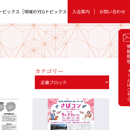
トピックス
地域のYEG
トピックス
入会案内
お問い合わせ
お役立ちツール
委員会
関東ブロック
情報提供フォーム
情報提供フォーム
on
YEG BUSINESS EXPO 2023
四国ブロック
カテゴリー