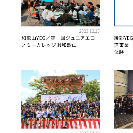
2023.12.15
和歌山YEG／第一回ジュニアエコ
綾部YE
ノミーカレッジIN和歌山
連事業
体験
2023.12.12