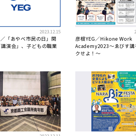
2023.12.15
G／「あやべ市民の日」関
彦根YEG／Hikone Work
「講演会」、子どもの職業
Academy2023～ゑびす
クせよ！～
2023.12.11