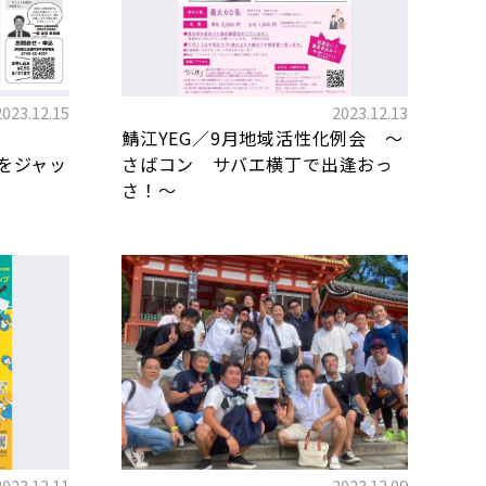
2023.12.15
2023.12.13
鯖江YEG／9月地域活性化例会 〜
講をジャッ
さばコン サバエ横丁で出逢おっ
さ！〜
2023.12.11
2023.12.09