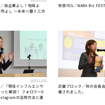
G／自企業よし！地域よ
奈良YEG／NARA Biz FEST
都市よし ～未来へ繋ぐ三方
2023.12.01
G／「現役インフルエンサ
近畿ブロック／秋の会長
っと解説！ フォロワー0
催されました。
nstagramの活用方法と運