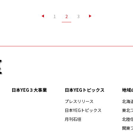
2
1
3
日本YEG
３大事業
日本YEG
トピックス
地域
プレスリリース
北海
日本YEGトピックス
東北
月刊石垣
北陸
関東