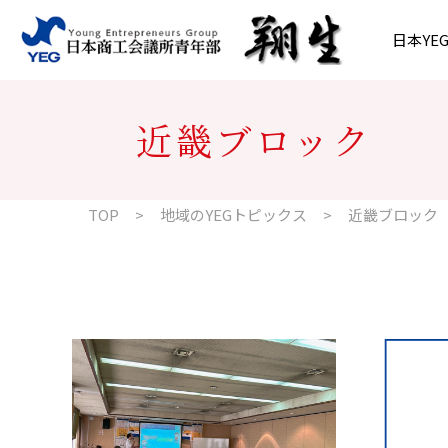
内容をスキップ
日本YE
沿革・歴史
会長所信
プレスリリース
北海道ブロック
日本YE
執行部
日本YE
東北ブロ
近畿ブロック
政策提言
組織図
東海ブロック
年間スケ
近畿ブロ
TOP
地域のYEGトピックス
近畿ブロック
九州ブロック