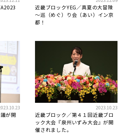
A2023
近畿ブロックYEG／真夏の大冒険
～巡（めぐ）り会（あい）イン京
都！
2023.10.23
2023.10.23
会議が開
近畿ブロック／第４１回近畿ブロ
ック大会『泉州いずみ大会』が開
催されました。