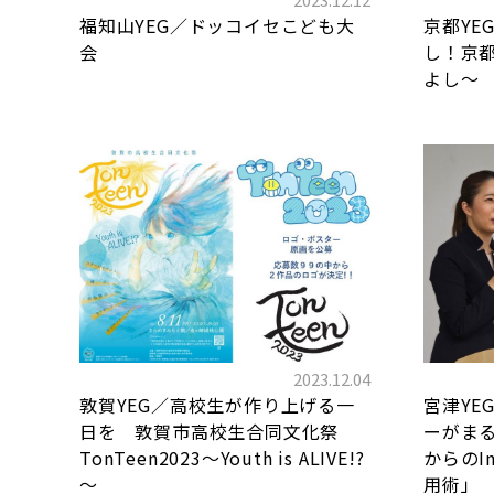
福知山YEG／ドッコイセこども大
京都YE
会
し！京
よし～
2023.12.04
敦賀YEG／高校生が作り上げる一
宮津YE
日を 敦賀市高校生合同文化祭
ーがまる
TonTeen2023～Youth is ALIVE!?
からのI
～
用術」