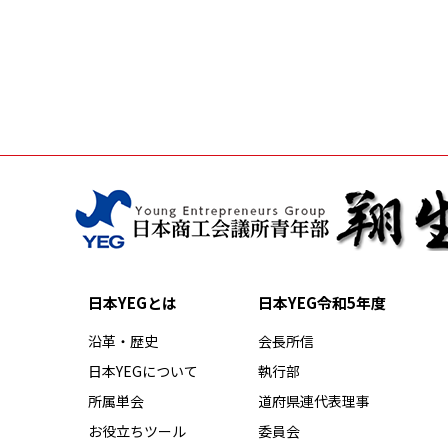
投
稿
ナ
ビ
ゲ
ー
シ
ョ
ン
日本YEGとは
日本YEG
令和5年度
沿革・歴史
会長所信
日本YEGについて
執行部
所属単会
道府県連代表理事
お役立ちツール
委員会