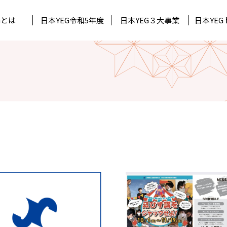
Gとは
日本YEG
令和5年度
日本YEG
３大事業
日本YEG
Gについて
Gトピックス
ック
所属単会
道府県連代表理事
月刊石垣
北陸信越ブロック
ジュール
ック
持続可能な未来へ 日本YEG Acti
中国ブロック