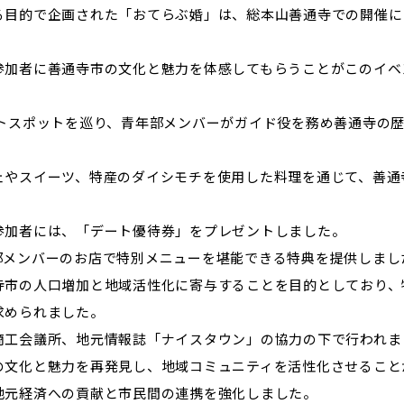
る目的で企画された「おてらぶ婚」は、総本山善通寺での開催に
参加者に善通寺市の文化と魅力を体感してもらうことがこのイベ
トスポットを巡り、青年部メンバーがガイド役を務め善通寺の
ェやスイーツ、特産のダイシモチを使用した料理を通じて、善通
参加者には、「デート優待券」をプレゼントしました。
部メンバーのお店で特別メニューを堪能できる特典を提供しまし
寺市の人口増加と地域活性化に寄与することを目的としており、
求められました。
商工会議所、地元情報誌「ナイスタウン」の協力の下で行われま
の文化と魅力を再発見し、地域コミュニティを活性化させること
地元経済への貢献と市民間の連携を強化しました。