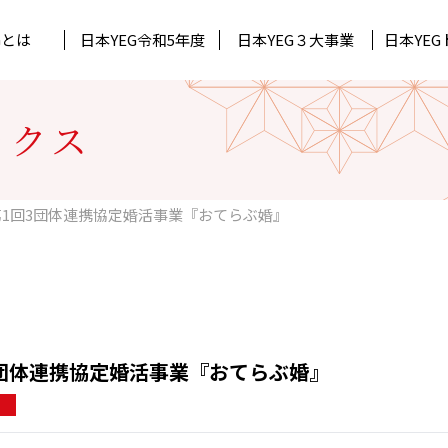
Gとは
日本YEG
令和5年度
日本YEG
３大事業
日本YEG
Gについて
Gトピックス
ック
所属単会
道府県連代表理事
月刊石垣
北陸信越ブロック
ックス
ジュール
ック
持続可能な未来へ 日本YEG Acti
中国ブロック
第1回3団体連携協定婚活事業『おてらぶ婚』
3団体連携協定婚活事業『おてらぶ婚』