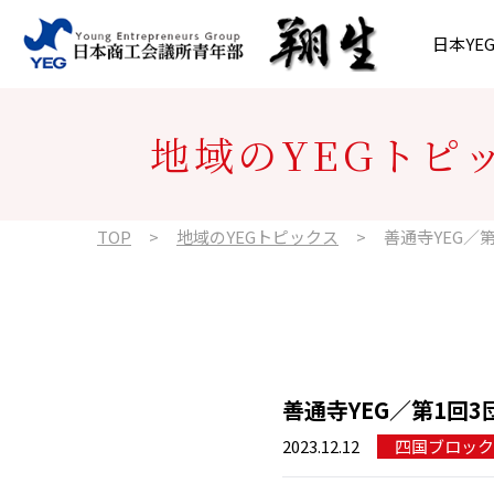
内容をスキップ
日本YE
沿革・歴史
会長所信
プレスリリース
北海道ブロック
日本YE
執行部
日本YE
東北ブロ
地域のYEGトピ
政策提言
組織図
東海ブロック
年間スケ
近畿ブロ
TOP
地域のYEGトピックス
善通寺YEG／
九州ブロック
善通寺YEG／第1回
2023.12.12
四国ブロック