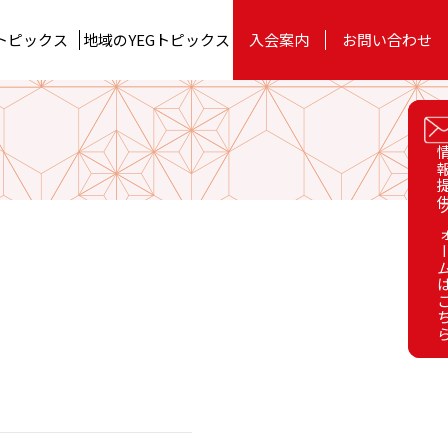
トピックス
地域のYEG
トピックス
入会案内
お問い合わせ
お役立ちツール
委員会
関東ブロック
情報提供フォーム
情報提供フォーム
on
YEG BUSINESS EXPO 2023
四国ブロック