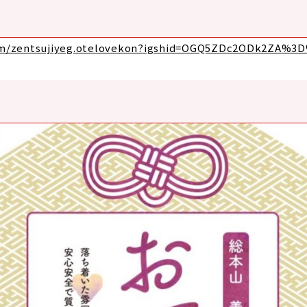
com/zentsujiyeg.otelovekon?igshid=OGQ5ZDc2ODk2ZA%