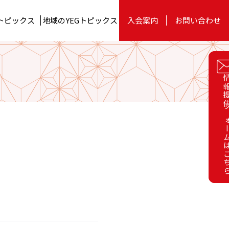
トピックス
地域のYEG
トピックス
入会案内
お問い合わせ
お役立ちツール
委員会
関東ブロック
情報提供フォーム
情報提供フォーム
on
YEG BUSINESS EXPO 2023
四国ブロック