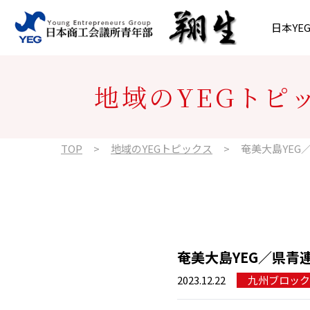
内容をスキップ
日本YE
沿革・歴史
会長所信
プレスリリース
北海道ブロック
日本YE
執行部
日本YE
東北ブロ
地域のYEGトピ
政策提言
組織図
東海ブロック
年間スケ
近畿ブロ
TOP
地域のYEGトピックス
奄美大島YEG
九州ブロック
奄美大島YEG／県青
2023.12.22
九州ブロック