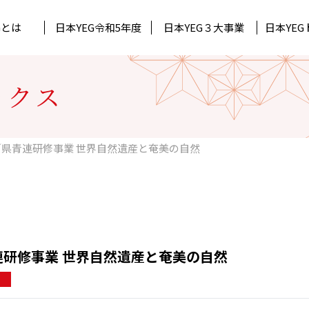
Gとは
日本YEG
令和5年度
日本YEG
３大事業
日本YEG
Gについて
Gトピックス
ック
所属単会
道府県連代表理事
月刊石垣
北陸信越ブロック
ックス
ジュール
ック
持続可能な未来へ 日本YEG Acti
中国ブロック
／県青連研修事業 世界自然遺産と奄美の自然
連研修事業 世界自然遺産と奄美の自然