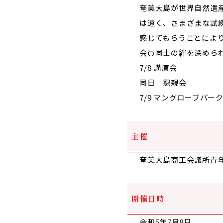
奄美大島が世界自然遺
は遠く、さまざまな試
感じてもらうことによ
会員同士の絆を深めら
7/8 講演会
同日 懇親会
7/9 マングローブパー
主催
奄美大島商工会議所青
開催日時
令和5年7月8日