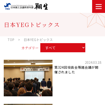
内容をスキップ
日本YEGトピックス
TOP
日本YEGトピックス
カテゴリー
2024.03.18
第324回役員会等諸会議が開
催されました