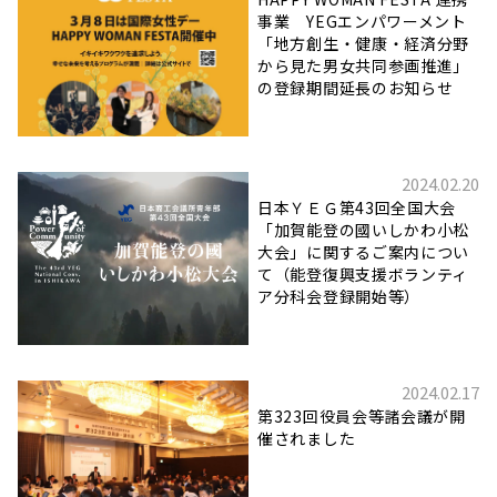
事業 YEGエンパワーメント
「地方創生・健康・経済分野
から見た男女共同参画推進」
の登録期間延長のお知らせ
2024.02.20
日本ＹＥＧ第43回全国大会
「加賀能登の國いしかわ小松
大会」に関するご案内につい
て（能登復興支援ボランティ
ア分科会登録開始等）
2024.02.17
第323回役員会等諸会議が開
催されました