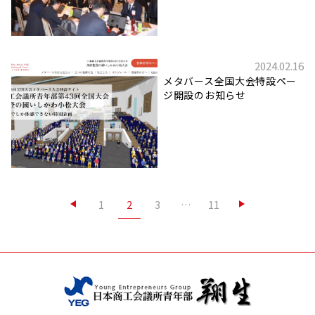
2024.02.16
メタバース全国大会特設ペー
ジ開設のお知らせ
投
2
1
3
…
11
稿
ナ
ビ
ゲ
ー
シ
ョ