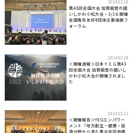
2024.03.18
第43回全国大会 加賀能登の國
いしかわ小松大会・3/1６開催
全国青年友好4団体災害復興フ
ォーラム
2024.03.18
＜開催速報＞日本ＹＥＧ第43
回全国大会 加賀能登の國いし
かわ小松大会が開催されまし
た
2024.03.12
＜開催報告＞YEGエンパワー
メント「地方創生・健康・経
済分野から見た男女共同参画