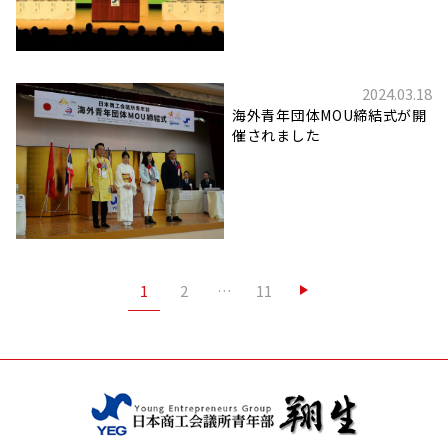
2024.03.18
海外青年団体MOU締結式が開
催されました
投
1
2
…
11
稿
ナ
ビ
ゲ
ー
シ
ョ