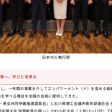
日本YEG 執行部
業へ、学びと変革を
進し、一年間の事業を介してエンパワーメント（※）を高める組
方を学べる機会を全国の会員に提供してきた。
Gs・男女共同参画推進委員会」と石川県商工会議所青年部連合会
回全国大会 加賀能登の國 いしかわ小松大会（３月13～17日）