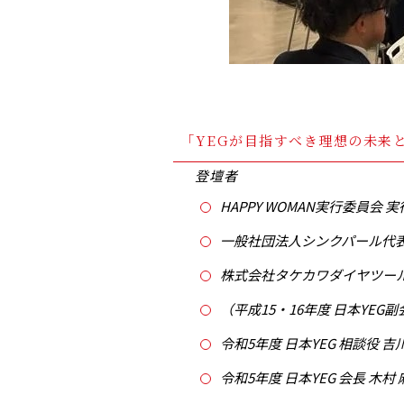
「YEGが目指すべき理想の未来
登壇者
HAPPY WOMAN実行委員会 
一般社団法人シンクパール代表理
株式会社タケカワダイヤツール
（平成15・16年度 日本YEG副
令和5年度 日本YEG 相談役 吉
令和5年度 日本YEG 会長 木村