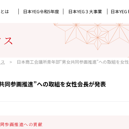
Gとは
日本YEG
令和5年度
日本YEG
３大事業
日本YEG
Gについて
Gトピックス
ック
所属単会
道府県連代表理事
月刊石垣
北陸信越ブロック
クス
ジュール
ック
持続可能な未来へ 日本YEG Acti
中国ブロック
クス
日本商工会議所青年部“男女共同参画推進”への取組を女
共同参画推進”への取組を女性会長が発表
同参画推進への貢献