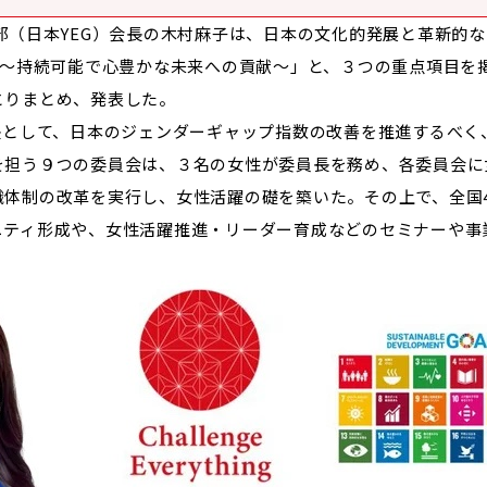
部（日本YEG）会長の木村麻子は、日本の文化的発展と革新的
rything～持続可能で心豊かな未来への貢献～」と、３つの重点項
とりまとめ、発表した。
長として、日本のジェンダーギャップ指数の改善を推進するべく
を担う９つの委員会は、３名の女性が委員長を務め、各委員会に
体制の改革を実行し、女性活躍の礎を築いた。その上で、全国41
ニティ形成や、女性活躍推進・リーダー育成などのセミナーや事