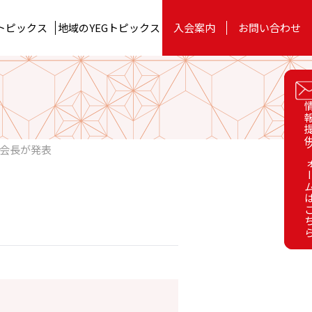
トピックス
地域のYEG
トピックス
入会案内
お問い合わせ
お役立ちツール
委員会
関東ブロック
情報提供フォーム
情報提供フォーム
on
YEG BUSINESS EXPO 2023
四国ブロック
性会長が発表