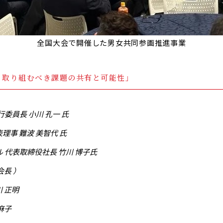
全国大会で開催した男女共同参画推進事業
と取り組むべき課題の共有と可能性」
実行委員長 小川 孔一 氏
事 難波 美智代 氏
 代表取締役社長 竹川 博子氏
会長 ）
川 正明
 麻子