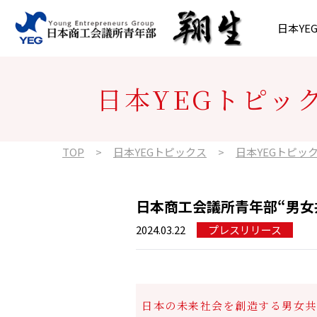
内容をスキップ
日本YE
沿革・歴史
会長所信
プレスリリース
北海道ブロック
日本YE
執行部
日本YE
東北ブロ
日本YEGトピッ
政策提言
組織図
東海ブロック
年間スケ
近畿ブロ
TOP
日本YEGトピックス
日本YEGトピッ
九州ブロック
日本商工会議所青年部“男女
2024.03.22
プレスリリース
日本の未来社会を創造する男女共