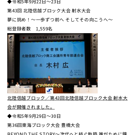
◆令和5年9月22日～23日
第43回 北陸信越ブロック大会 射水大会
夢に挑め！～一歩ずつ前へ そしてその向こうへ～
総登録者数 1,559名
北陸信越ブロック／第43回北陸信越ブロック大会 射水大
会が開催されました。
◆令和5年9月29日～30日
第36回東海ブロック大会 豊橋大会
BEYOND THE STORY～次代へと紡ぐ軌跡 誰がために鐘