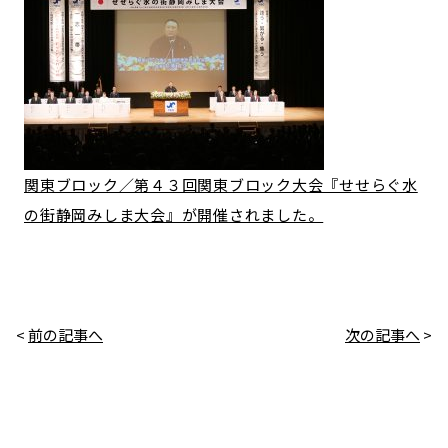
関東ブロック／第４３回関東ブロック大会『せせらぐ水
の街静岡みしま大会』が開催されました。
<
前の記事へ
次の記事へ
>