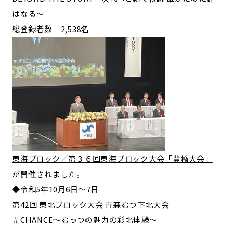
はなる～
総登録者数 2,538名
東海ブロック／第３６回東海ブロック大会「豊橋大会」
が開催されました。
◆令和5年10月6日～7日
第42回 東北ブロック大会 青森むつ下北大会
＃CHANCE〜むっつの魅力の彩北体験〜