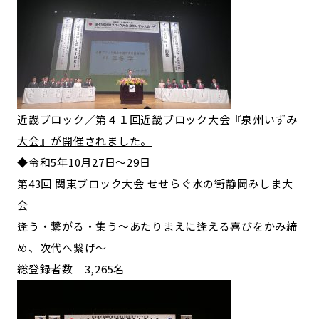
近畿ブロック／第４１回近畿ブロック大会『泉州いずみ
大会』が開催されました。
◆令和5年10月27日～29日
第43回 関東ブロック大会 せせらぐ水の街静岡みしま大
会
逢う・繋がる・集う～あたりまえに逢える喜びをかみ締
め、次代へ繋げ～
総登録者数 3,265名