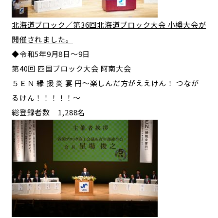
北海道ブロック／第36回北海道ブロック大会 小樽大会が
開催されました。
◆令和5年9月8日～9日
第40回 四国ブロック大会 阿南大会
５ＥＮ 縁 援 炎 宴 円～楽しんだ方がええけん！ つなが
るけん！！！！！～
総登録者数 1,288名