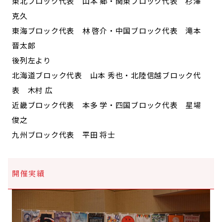
東北ブロック代表 山本 郷・関東ブロック代表 杉澤
克久
東海ブロック代表 林 啓介・中国ブロック代表 滝本
晋太郎
後列左より
北海道ブロック代表 山本 秀也・北陸信越ブロック代
表 木村 広
近畿ブロック代表 本多 学・四国ブロック代表 星場
俊之
九州ブロック代表 平田 将士
開催実績