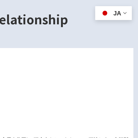
JA
lationship