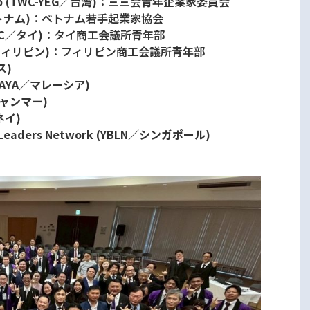
oup (TWC-YEG／台湾)
：三三会青年企業家委員会
ベトナム)
：ベトナム若手起業家協会
YEC／タイ)
：タイ商工会議所青年部
A／フィリピン)
：フィリピン商工会議所青年部
ス)
n (MAYA／マレーシア)
A／ミャンマー)
ルネイ)
ness Leaders Network (YBLN／シンガポール)