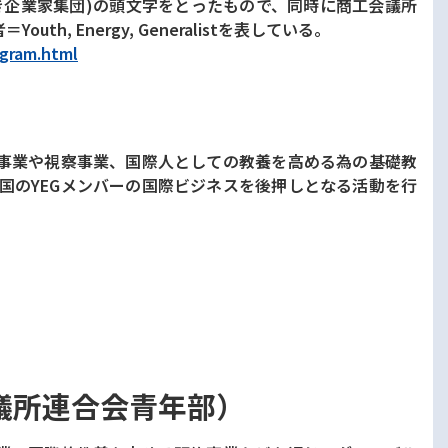
oup/(若き企業家集団)の頭文字をとったもので、同時に商工会議所
, Energy, Generalistを表している。
ogram.html
流事業や視察事業、国際人としての教養を高める為の基礎教
国のYEGメンバーの国際ビジネスを後押しとなる活動を行
会議所連合会青年部）