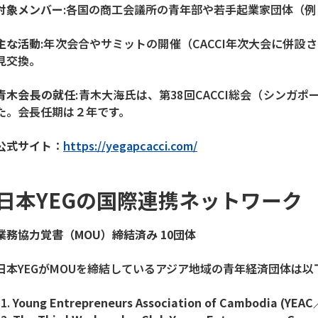
対象メンバー
:各国の商工会議所の青年部や若手起業家団体（
主な活動
:年次会合やサミットの開催（CACCI年次大会に併
見交換。
青木会長の就任
:青木大海氏は、第38回CACCI総会（シンガポー
た。会長任期は２年です。
公式サイト
：
https://yegapcacci.com/
日本YEGの国際連携ネットワーク
業務協力覚書（MOU）締結済み 10団体
日本YEGがMOUを締結しているアジア地域の青年経済団体は以
Young Entrepreneurs Association of Cambodia (