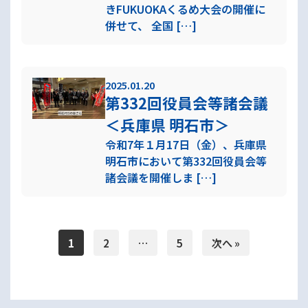
きFUKUOKAくるめ大会の開催に
併せて、 全国 […]
2025.01.20
第332回役員会等諸会議
＜兵庫県 明石市＞
令和7年１月17日（金）、兵庫県
明石市において第332回役員会等
諸会議を開催しま […]
投
1
2
…
5
次へ »
稿
の