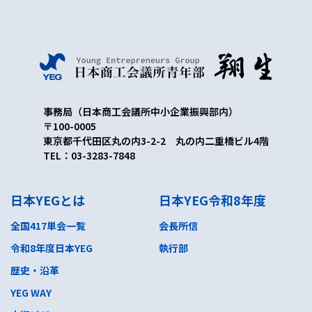
ペ
ー
ジ
送
り
事務局（日本商工会議所中小企業振興部内）
〒100-0005
東京都千代田区丸の内3-2-2 丸の内二重橋ビル4階
TEL：03-3283-7848
日本YEGとは
日本YEG令和8年度
全国417単会一覧
会長所信
令和8年度日本YEG
執行部
歴史・沿革
YEG WAY