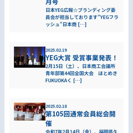
月号
日本YEG広報☆ブランディング委
員会が担当しております”YEGフラ
ッシュ”日本商 […]
2025.02.19
YEG大賞 受賞事業発表！
2月15日（土）、日本商工会議所
青年部第44回全国大会 ほとめき
FUKUOKAく […]
2025.02.18
第105回通常会員総会開
催
令和7年2月14日（金）、福岡県久