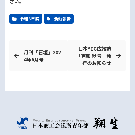
さい。
令和6年度
活動報告
日本YEG広報誌
月刊「石垣」202
「吉報 秋号」発
4年6月号
行のお知らせ