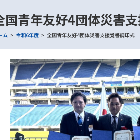
全国青年友好4団体災害支
ーム
令和6年度
全国青年友好4団体災害支援覚書調印式