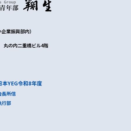
小企業振興部内）
2 丸の内二重橋ビル4階
日本YEG令和8年度
会長所信
執行部