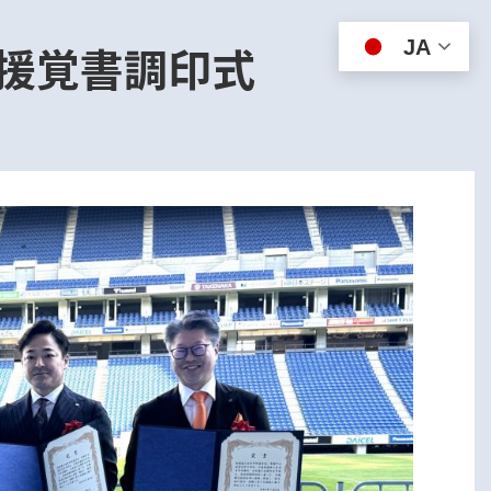
JA
援覚書調印式