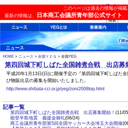
お問い合わせ
|
このページは過去の情報が掲載
単会検索
日本商工会議所青年部公式サイト
最新の情報は、
、
ニュース
HOME
>
ニュース
>
全国ＹＥＧ
> 全国YEG
第四回城下町しばた全国雑煮合戦 出店募
平成20年1月13日(日)に開催予定の『第四回城下町しばた
び物販出店の募集を開始いたしました。
http://www.shibata-cci.or.jp/yeg/zoni2008top.html
記事一覧
第四回城下町しばた全国雑煮合戦 出店募集開始！
(11/05
能登半島地震 義援金御礼
(06/24)
商工会議所青年部第5回全国サッカー大会埼玉大会開催
(0