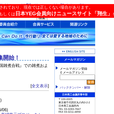
サイトについて
|
広告バナーについて
|
プライバシーポリシー
されており、現在では正しくない場合があります。
サイト内検索
日本YEG会員向けニュースサイト「翔生」
もしくは
集開始！
メールマガジン
全国雑煮合戦』での雑煮およ
メールマガジン登録
Ｅメールアドレス
[
全文表示
]
バックナンバー・解除
日本商工会議所青年部
〒100-0005
)
東京都千代田区丸の内3-2-2
日本商工会議所内
6/06)
TEL 03-3283-7847
FAX 03-3211-4859