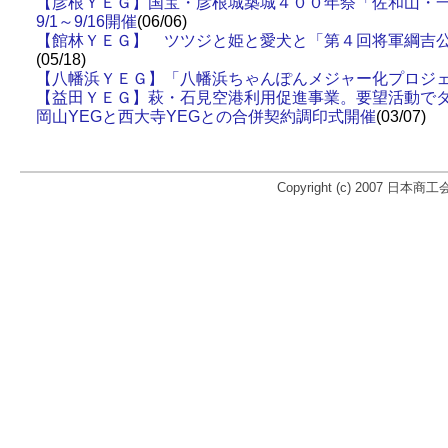
【彦根ＹＥＧ】国宝・彦根城築城４００年祭「佐和山・
9/1～9/16開催
(06/06)
【館林ＹＥＧ】 ツツジと姫と愛犬と「第４回将軍綱吉
(05/18)
【八幡浜ＹＥＧ】「八幡浜ちゃんぽんメジャー化プロジ
【益田ＹＥＧ】萩・石見空港利用促進事業。要望活動で
岡山YEGと西大寺YEGとの合併契約調印式開催
(03/07)
Copyright (c) 2007 日本商工