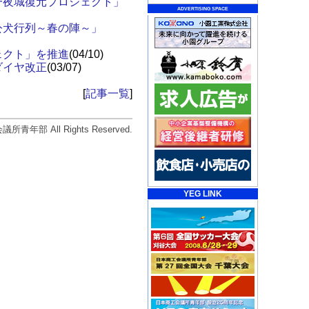
一夜城復元プロジェクト」
ADVERTISING SPACE
公犬行列～春の陣～」
ェクト」を推進
(04/10)
ダイヤ改正
(03/07)
[
記事一覧
]
会議所青年部 All Rights Reserved.
YEG LINK