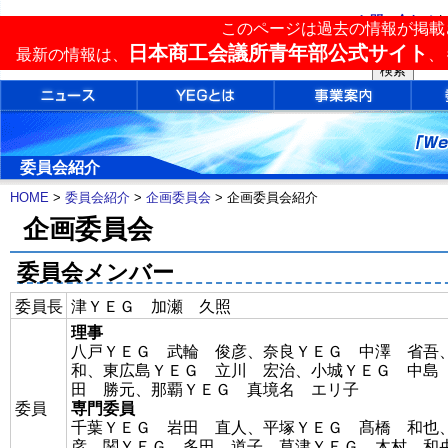
お問い合わせ
|
このページは過去の情報が掲載
単会検索
日本商工会議所青年部公式サイト
最新の情報は、
、
委員会紹介
HOME
>
委員会紹介
>
企画委員会
> 企画委員会紹介
企画委員会
委員会メンバー
委員長
津ＹＥＧ 加瀬 久照
理事
八戸ＹＥＧ 武輪 俊彦、奈良ＹＥＧ 中澤 省吾
和、東広島ＹＥＧ 立川 宏治、小城ＹＥＧ 中島
田 勝元、那覇ＹＥＧ 真境名 エリ子
委員
専門委員
千葉ＹＥＧ 岩田 直人、平塚ＹＥＧ 髙橋 和也
彦、関ＹＥＧ 多田 道子、草津ＹＥＧ 木村 