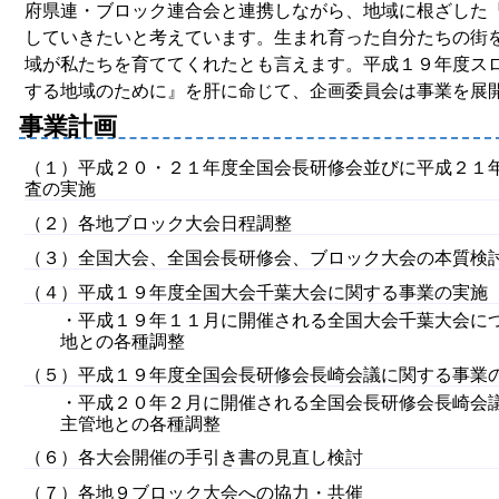
府県連・ブロック連合会と連携しながら、地域に根ざした
していきたいと考えています。生まれ育った自分たちの街
域が私たちを育ててくれたとも言えます。平成１９年度ス
する地域のために』を肝に命じて、企画委員会は事業を展
事業計画
（１）平成２０・２１年度全国会長研修会並びに平成２１
査の実施
（２）各地ブロック大会日程調整
（３）全国大会、全国会長研修会、ブロック大会の本質検
（４）平成１９年度全国大会千葉大会に関する事業の実施
・平成１９年１１月に開催される全国大会千葉大会に
地との各種調整
（５）平成１９年度全国会長研修会長崎会議に関する事業
・平成２０年２月に開催される全国会長研修会長崎会
主管地との各種調整
（６）各大会開催の手引き書の見直し検討
（７）各地９ブロック大会への協力・共催