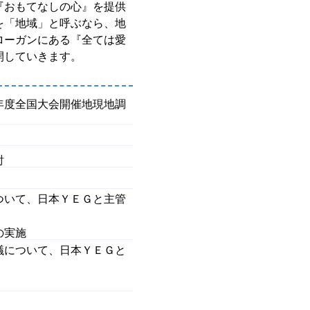
『おもてなしの心』を提供
を「地域」と呼ぶなら、地
ローガンにある『全ては愛
開していきます。
年度全国大会開催地現地調
討
ついて、日本ＹＥＧと主管
の実施
議について、日本ＹＥＧと