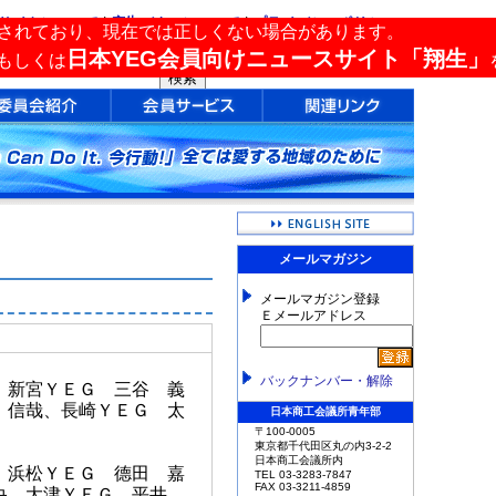
サイトについて
|
広告バナーについて
|
プライバシーポリシー
されており、現在では正しくない場合があります。
サイト内検索
日本YEG会員向けニュースサイト「翔生」
もしくは
メールマガジン
メールマガジン登録
Ｅメールアドレス
バックナンバー・解除
、新宮ＹＥＧ 三谷 義
 信哉、長崎ＹＥＧ 太
日本商工会議所青年部
〒100-0005
東京都千代田区丸の内3-2-2
日本商工会議所内
、浜松ＹＥＧ 德田 嘉
TEL 03-3283-7847
FAX 03-3211-4859
和央、大津ＹＥＧ 平井