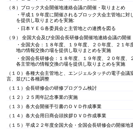
（８）ブロック大会開催地連絡会議の開催・取りまとめ
・平成１９年度に開催されるブロック大会主管地に対
を提供し取りまとめを実施:
・日本ＹＥＧ各委員会と主管地との連携を図る
（９） 全国大会及び全国会長研修会開催地連絡会議の開催
・全国大会：１８年度、１９年度、２０年度、２１年
地の情報交換の場を提供し取りまとめを実施
・全国会長研修会：１８年度、１９年度、２０年度、
各主管地の情報交換の場を提供し取りまとめを実施
（１０）各種大会主管地と、エンジェルタッチの電子会議
言、並びに各種調整
（１１）会長研修会の研修プログラム検討
（１２）２５周年記念事業の実施
（１３）各大会開催手引書のＤＶＤ作成事業
（１４）各大会用日商会頭挨拶ＤＶＤ作成事業
（１５）平成２２年度全国大会・全国会長研修会の開催地