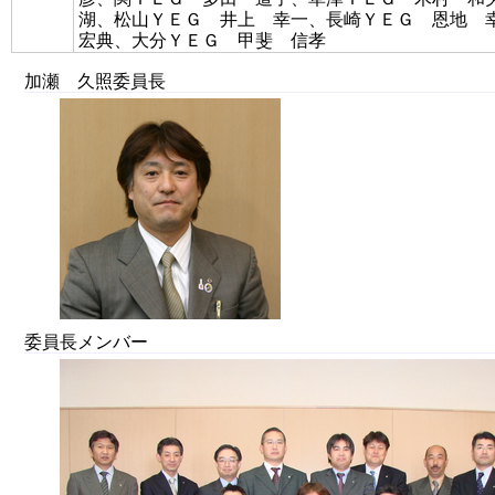
湖、松山ＹＥＧ 井上 幸一、長崎ＹＥＧ 恩地
宏典、大分ＹＥＧ 甲斐 信孝
加瀬 久照委員長
委員長メンバー