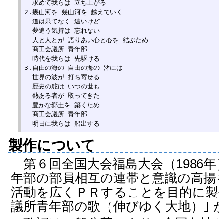
  求めて我らは 立ち上がる

2.幾山河を 幾山河を 越えていく

  道は果てなく 遠いけど

  夢追う気持は 忘れない

  人と人とが 語りあい心と心を 結ぶため

  商工会議所 青年部

  時代を我らは 先駆ける

3.自由の海の 自由の海の 渚には

  世界の波が 打ち寄せる

  歴史の舵は いつの世も

  熱ある者が 取ってきた

  豊かな郷土を 築くため

  商工会議所 青年部

製作について
第６回全国大会福島大会（1986年
年部の部員相互の連帯と意識の高揚を
活動を広くＰＲすることを目的に製
議所青年部の歌（伸びゆく大地）｣ 