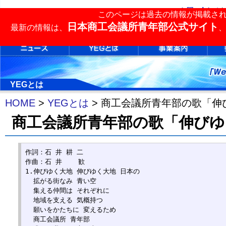
お問い合わせ
|
このページは過去の情報が掲載さ
単会検索
日本商工会議所青年部公式サイト
最新の情報は、
YEGとは
HOME
>
YEGとは
> 商工会議所青年部の歌「伸
商工会議所青年部の歌「伸びゆ
作詞：石 井 耕 二

作曲：石 井    歓

1.伸びゆく大地 伸びゆく大地 日本の

  拡がる街なみ 青い空

  集える仲間は それぞれに

  地域を支える 気概持つ

  願いをかたちに 変えるため

  商工会議所 青年部
