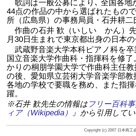
歌詞は一般公募により､ 全国各地
44点の作品の中から選ばれたもので
所（広島県）の事務局員・石井耕二
作曲の石井 歓（いしい かん）先生
月30日生まれで東京都出身の日本
武蔵野音楽大学本科ピアノ科を卒
国立音楽大学作曲科・指揮科を修了
かりの桐朋学園大学で作曲科主任教
の後、愛知県立芸術大学音楽学部教
各地の学校で要職を務め、また指揮
躍。
※石井 歓先生の情報は
フリー百科事
ィア（Wikipedia）』
から引用してい
Copyright (c) 2007 日本商工