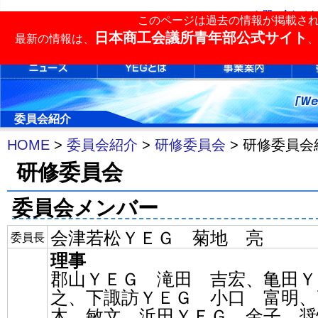
お問い合わせ
|
このページは過去の情報が掲載さ
単会検索
日本商工会議所青年部公式サイト
最新の情報は、
委員会紹介
HOME
>
委員会紹介
>
研修委員会
> 研修委員会
研修委員会
委員会メンバー
会津若松ＹＥＧ 菊地 亮
委員長
理事
郡山ＹＥＧ 滝田 吉宏、亀田Ｙ
之、下諏訪ＹＥＧ 小口 富明、
木 敏文、浜田ＹＥＧ 金子 奨