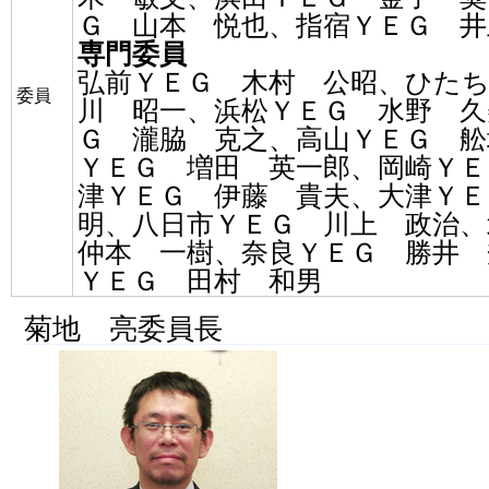
Ｇ 山本 悦也、指宿ＹＥＧ 井
専門委員
弘前ＹＥＧ 木村 公昭、ひた
委員
川 昭一、浜松ＹＥＧ 水野 久
Ｇ 瀧脇 克之、高山ＹＥＧ 舩
ＹＥＧ 増田 英一郎、岡崎ＹＥ
津ＹＥＧ 伊藤 貴夫、大津ＹＥ
明、八日市ＹＥＧ 川上 政治
仲本 一樹、奈良ＹＥＧ 勝井 
ＹＥＧ 田村 和男
菊地 亮委員長