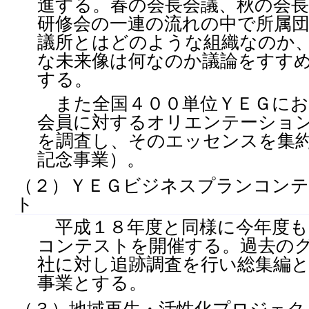
進する。春の会長会議、秋の会長
研修会の一連の流れの中で所属
議所とはどのような組織なのか
な未来像は何なのか議論をすす
する。
また全国４００単位ＹＥＧにお
会員に対するオリエンテーショ
を調査し、そのエッセンスを集
記念事業）。
（２）ＹＥＧビジネスプランコン
ト
平成１８年度と同様に今年度も
コンテストを開催する。過去の
社に対し追跡調査を行い総集編
事業とする。
（３）地域再生・活性化プロジェク