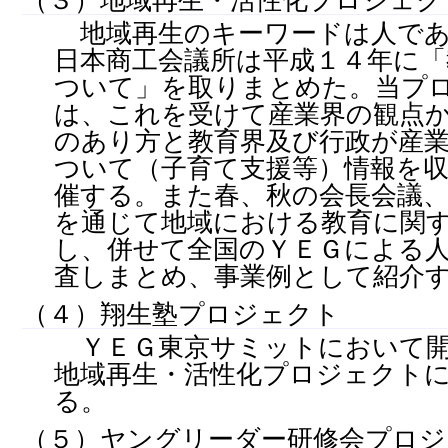
地域再生のキーワードは人であ
日本商工会議所は平成１４年に
ついて」を取りまとめた。当プ
は、これを受けて産業界の観点
のあり方と教育界及び行政が産
ついて（子育て支援等）情報を
催する。また春、秋の会長会議、
を通じて地域における教育に関
し、併せて全国のＹＥＧによる
査しまとめ、事業例として紹介
（４）翔生塾プロジェクト
ＹＥＧ東京サミットにおいて開
地域再生・活性化プロジェクト
る。
（５）ヤングリーダー研修会プロジ