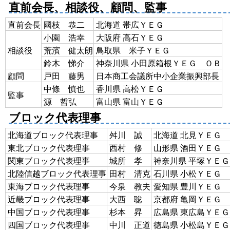
直前会長、相談役、顧問、監事
直前会長
國枝 恭二
北海道 帯広ＹＥＧ
小園 浩幸
大阪府 高石ＹＥＧ
相談役
荒濱 健太朗
鳥取県 米子ＹＥＧ
鈴木 悌介
神奈川県 小田原箱根ＹＥＧ ＯＢ
顧問
戸田 藤男
日本商工会議所中小企業振興部長
中條 慎也
香川県 高松ＹＥＧ
監事
源 哲弘
富山県 富山ＹＥＧ
ブロック代表理事
北海道ブロック代表理事
舛川 誠
北海道 北見ＹＥＧ
東北ブロック代表理事
西村 修
山形県 酒田ＹＥＧ
関東ブロック代表理事
城所 孝
神奈川県 平塚ＹＥＧ
北陸信越ブロック代表理事
田村 清克
石川県 小松ＹＥＧ
東海ブロック代表理事
今泉 教夫
愛知県 豊川ＹＥＧ
近畿ブロック代表理事
大西 聡
京都府 亀岡ＹＥＧ
中国ブロック代表理事
杉本 昇
広島県 東広島ＹＥＧ
四国ブロック代表理事
中川 正道
徳島県 小松島ＹＥＧ