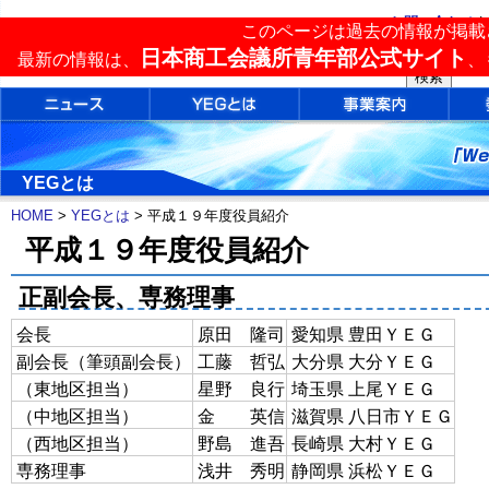
お問い合わせ
|
このページは過去の情報が掲載
単会検索
日本商工会議所青年部公式サイト
最新の情報は、
、
YEGとは
HOME
>
YEGとは
> 平成１９年度役員紹介
平成１９年度役員紹介
正副会長、専務理事
会長
原田 隆司
愛知県 豊田ＹＥＧ
副会長（筆頭副会長）
工藤 哲弘
大分県 大分ＹＥＧ
（東地区担当）
星野 良行
埼玉県 上尾ＹＥＧ
（中地区担当）
金 英信
滋賀県 八日市ＹＥＧ
（西地区担当）
野島 進吾
長崎県 大村ＹＥＧ
専務理事
浅井 秀明
静岡県 浜松ＹＥＧ