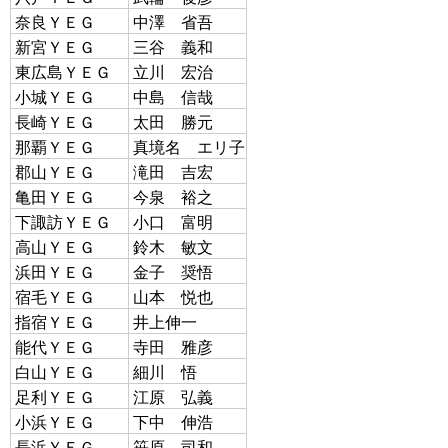
奈良ＹＥＧ
中澤 省吾
新宮ＹＥＧ
三谷 義和
東広島ＹＥＧ
立川 宏治
小城ＹＥＧ
中島 信哉
長崎ＹＥＧ
太田 勝元
那覇ＹＥＧ
真境名 エリ子
郡山ＹＥＧ
滝田 吉宏
亀田ＹＥＧ
今泉 裕之
下諏訪ＹＥＧ
小口 富明
高山ＹＥＧ
鈴木 敏文
浜田ＹＥＧ
金子 奨悟
宿毛ＹＥＧ
山本 悦也
指宿ＹＥＧ
井上伸一
能代ＹＥＧ
寺田 雅彦
白山ＹＥＧ
細川 悟
足利ＹＥＧ
江原 弘義
小浜ＹＥＧ
下中 伸浩
長浜ＹＥＧ
笹原 司和