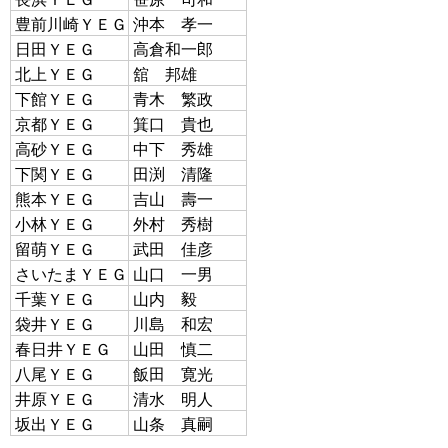
豊前川崎ＹＥＧ
沖本 孝一
日田ＹＥＧ
高倉和一郎
北上ＹＥＧ
舘 邦雄
下館ＹＥＧ
青木 繁政
京都ＹＥＧ
箕口 貴也
高砂ＹＥＧ
中下 秀雄
下関ＹＥＧ
田渕 清隆
熊本ＹＥＧ
吉山 壽一
小林ＹＥＧ
外村 秀樹
留萌ＹＥＧ
武田 佳彦
さいたまＹＥＧ
山口 一男
千葉ＹＥＧ
山内 毅
袋井ＹＥＧ
川島 和宏
春日井ＹＥＧ
山田 慎二
八尾ＹＥＧ
飯田 寛光
井原ＹＥＧ
清水 明人
坂出ＹＥＧ
山条 真嗣