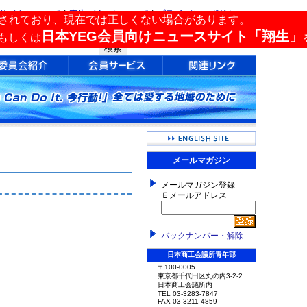
サイトについて
|
広告バナーについて
|
プライバシーポリシー
されており、現在では正しくない場合があります。
サイト内検索
日本YEG会員向けニュースサイト「翔生」
もしくは
メールマガジン
メールマガジン登録
Ｅメールアドレス
バックナンバー・解除
日本商工会議所青年部
〒100-0005
東京都千代田区丸の内3-2-2
日本商工会議所内
TEL 03-3283-7847
FAX 03-3211-4859