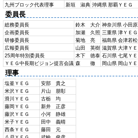
九州ブロック代表理事
新垣 淑典
沖縄県 那覇ＹＥＧ
委員長
総務委員長
鈴木 大介
神奈川県 小田
企画委員長
加瀬 久照
三重県 津ＹＥＧ
研修委員長
菊地 亮
福島県 会津若
広報委員長
山田 英樹
滋賀県 大津Ｙ
25周年特別委員長
木下 徳泰
石川県 七尾Ｙ
ＹＥＧ中長期ビジョン提言会議
森 徹
岡山県 岡山Ｙ
理事
塩釜ＹＥＧ
安部 貴之
米沢ＹＥＧ
片山 朋彰
滑川ＹＥＧ
古栃 均
藤岡ＹＥＧ
新井 正彦
藤沢ＹＥＧ
小河 静雄
米子ＹＥＧ
田中 義晴
西条ＹＥＧ
藤田 元
八戸ＹＥＧ
武輪 俊彦